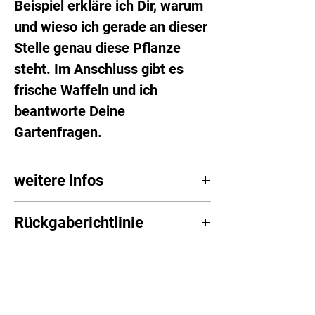
Beispiel erkläre ich Dir, warum
und wieso ich gerade an dieser
Stelle genau diese Pflanze
steht. Im Anschluss gibt es
frische Waffeln und ich
beantworte Deine
Gartenfragen.
weitere Infos
Achte auf
wetterfeste
Rückgaberichtlinie
Kleidung und gutes
Schuhwerk
Stornierung und
Rückerstattung
Kostenfreie Stornierung
: Du